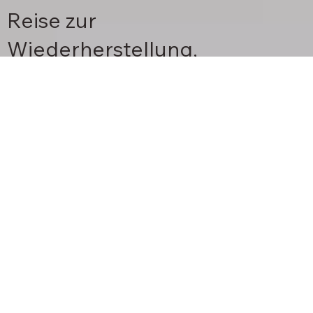
Reise zur
Wiederherstellung,
Verbindung und Stärkung.
Tourismus neu denken. Gemeinschaften wieder aufbauen. Natur wiederherstellen.
WERDEN SIE TEIL DER BEWEGUNG